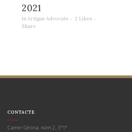
2021
in
Artigas Advocats
2
Likes
Share
CONTACTE
Carrer Girona, núm 2, 3º1ª