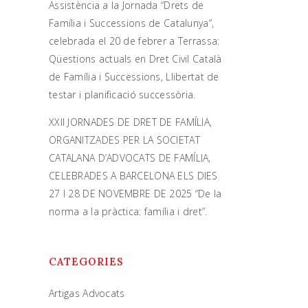
Assistència a la Jornada “Drets de
Família i Successions de Catalunya”,
celebrada el 20 de febrer a Terrassa:
Qüestions actuals en Dret Civil Català
de Família i Successions, Llibertat de
testar i planificació successòria.
XXII JORNADES DE DRET DE FAMÍLIA,
ORGANITZADES PER LA SOCIETAT
CATALANA D’ADVOCATS DE FAMÍLIA,
CELEBRADES A BARCELONA ELS DIES
27 I 28 DE NOVEMBRE DE 2025 “De la
norma a la pràctica: família i dret”.
CATEGORIES
Artigas Advocats