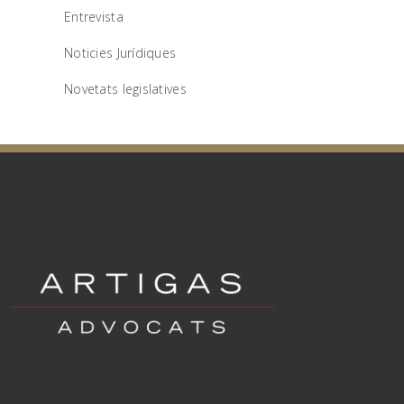
Entrevista
Noticies Jurídiques
Novetats legislatives