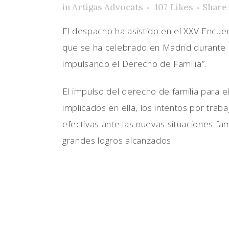
in
Artigas Advocats
107
Likes
Share
El despacho ha asistido en el XXV Encue
que se ha celebrado en Madrid durante e
impulsando el Derecho de Familia”.
El impulso del derecho de familia para e
implicados en ella, los intentos por trabaj
efectivas ante las nuevas situaciones fam
grandes logros alcanzados.