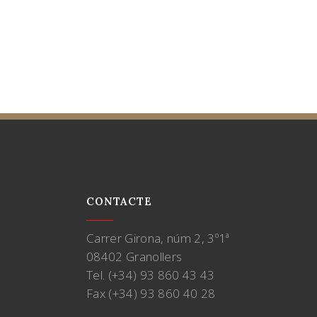
CONTACTE
Carrer Girona, núm 2, 3º1ª
08402 Granollers
Tel. (+34) 93 860 43 43
Fax (+34) 93 860 40 28